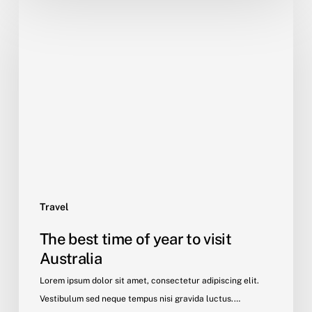
The
best
time
of
year
to
visit
Australia
Travel
The best time of year to visit
Australia
Lorem ipsum dolor sit amet, consectetur adipiscing elit.
Vestibulum sed neque tempus nisi gravida luctus.…