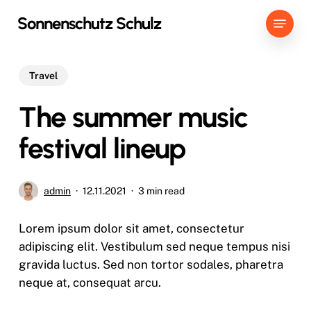
Skip
Menu
Sonnenschutz Schulz
to
main
content
Travel
The summer music
festival lineup
admin
12.11.2021
3 min read
Lorem ipsum dolor sit amet, consectetur
adipiscing elit. Vestibulum sed neque tempus nisi
gravida luctus. Sed non tortor sodales, pharetra
neque at, consequat arcu.