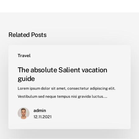
Related Posts
The
Travel
absolute
Salient
The absolute Salient vacation
vacation
guide
guide
Lorem ipsum dolor sit amet, consectetur adipiscing elit.
Vestibulum sed neque tempus nisi gravida luctus.…
admin
12.11.2021