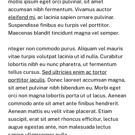
mollis ipsum eget orci pulvinar, sit amet
accumsan nibh fermentum. Vivamus auctor
eleifend mi
, ac lacinia sapien ornare pulvinar.
Suspendisse finibus eu turpis vel porttitor.
Maecenas blandit tincidunt magna vel semper.
nteger non commodo purus. Aliquam vel mauris
vitae turpis volutpat lacinia ut id nulla. Curabitur
lobortis nibh eu nunc pharetra, ut fermentum
tellus cursus.
Sed ultricies enim ac tortor
porttitor iaculis
. Donec laoreet accumsan magna,
sit amet pulvinar nibh bibendum eu. Morbi eget
orci non magna lobortis porta ut ut lacus. Aenean
commodo ante sit amet ante finibus hendrerit.
Aenean mattis eu velit vitae placerat. Etiam
suscipit, erat sit amet rhoncus efficitur, lectus
augue egestas ante, non malesuada lectus
sapien ullamcorper nulla.