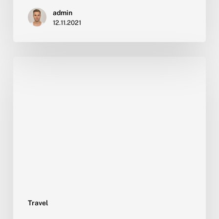
admin
12.11.2021
The
incredible
history
of
Queensland
Travel